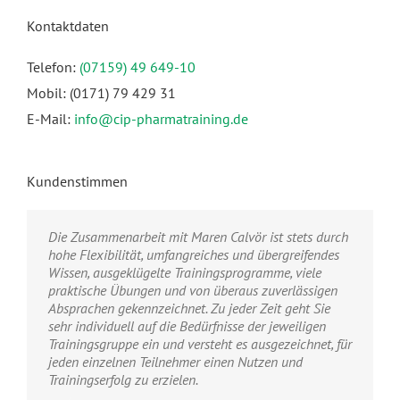
Kontaktdaten
Telefon:
(07159) 49 649-10
Mobil: (0171) 79 429 31
E-Mail:
info@cip-pharmatraining.de
Kundenstimmen
Die Zusammenarbeit mit Maren Calvör ist stets durch
Wir schätzen Frau Calvör als zuverlässigen Partner,
Durch die vielseitigen Themen die in
Spielerisch und fachlich fundiert konfrontiert Frau
hohe Flexibilität, umfangreiches und übergreifendes
der auf unsere spezifischen Bedarfe eingehen kann
unterschiedlichen Modulen bearbeitet werden,
Calvör unsere Teilnehmer mit ihrem eigenen Verhalten
Wissen, ausgeklügelte Trainingsprogramme, viele
und diese zuverlässig mit relevanten
bekomme ich die Möglichkeit mich zu informieren,
und eingeübten Routinen und hilft den Mitarbeitern
praktische Übungen und von überaus zuverlässigen
Vertriebstechniken kombiniert. Frau Calvör überzeugt
erworbenes Wissen aufzufrischen und aktuell in die
damit, sich stetig weiterzuentwickeln. Durch den
Absprachen gekennzeichnet. Zu jeder Zeit geht Sie
durch ihre langjährige Erfahrung im
Situation der Gesundheitspolitik zu schauen. Ganz
hohen Anteil an Interaktivität sind Mitarbeiter stets
sehr individuell auf die Bedürfnisse der jeweiligen
Pharmavertriebstraining und durch die exzellente
neu ist für mich das Modul der Betriebswirtschaft. Ich
gefordert mitzudenken und die Inhalte bereits im
Trainingsgruppe ein und versteht es ausgezeichnet, für
Umsetzbarkeit der Themen im Alltag.
bin schon sehr gespannt und freue mich auf zwei
Training einzuüben.
jeden einzelnen Teilnehmer einen Nutzen und
spannende Tage. Unsere Trainerinnen sind sehr
Trainingserfolg zu erzielen.
kompetente Partner, die immer wieder Praxisbezug
Frank Voggenreiter , Training Manager
Frank Voggenreiter , Training Manager
,
,
Biogen
Biogen
suchen und die Schulung für uns zugeschnitten