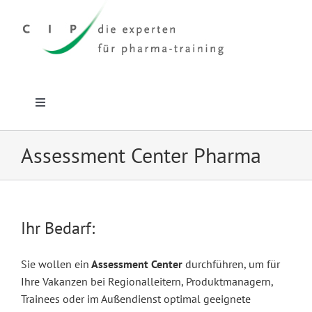
Zum
Inhalt
springen
Toggle
Navigation
Home
Assessment Center Pharma
CIP-Profil
Ihr Bedarf:
Leistungen
Sie wollen ein
Assessment Center
durchführen, um für
Zielgruppen
Ihre Vakanzen bei Regionalleitern, Produktmanagern,
Trainees oder im Außendienst optimal geeignete