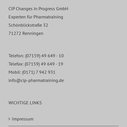
Teilnehmerin einer 5-teiligen Spezialisten-
CIP Changes in Progress GmbH
T2
Ausbildung 2014
,
großes Vfa-Unternehmen
Experten für Pharmatraining
Schönblickstraße 32
71272 Renningen
Telefon:
(07159) 49 649 - 10
Telefax: (07159) 49 649 - 19
Mobil:
(0171) 7 942 931
info@cip-pharmatraining.de
WICHTIGE LINKS
Impressum