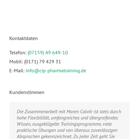
Kontaktdaten
Telefon:
(07159) 49 649-10
Mobil: (0171) 79 429 31
E-Mail:
info@cip-pharmatraining.de
Kundenstimmen
Die Zusammenarbeit mit Maren Calvör ist stets durch
Wir schätzen Frau Calvör als zuverlässigen Partner,
Durch die vielseitigen Themen die in
Spielerisch und fachlich fundiert konfrontiert Frau
hohe Flexibilität, umfangreiches und übergreifendes
der auf unsere spezifischen Bedarfe eingehen kann
unterschiedlichen Modulen bearbeitet werden,
Calvör unsere Teilnehmer mit ihrem eigenen Verhalten
Wissen, ausgeklügelte Trainingsprogramme, viele
und diese zuverlässig mit relevanten
bekomme ich die Möglichkeit mich zu informieren,
und eingeübten Routinen und hilft den Mitarbeitern
praktische Übungen und von überaus zuverlässigen
Vertriebstechniken kombiniert. Frau Calvör überzeugt
erworbenes Wissen aufzufrischen und aktuell in die
damit, sich stetig weiterzuentwickeln. Durch den
Absprachen gekennzeichnet. Zu jeder Zeit geht Sie
durch ihre langjährige Erfahrung im
Situation der Gesundheitspolitik zu schauen. Ganz
hohen Anteil an Interaktivität sind Mitarbeiter stets